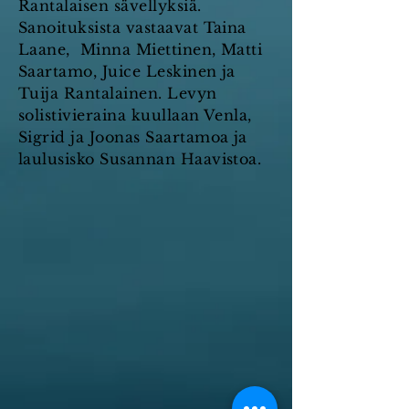
Rantalaisen sävellyksiä.
Sanoituksista vastaavat Taina
Laane, Minna Miettinen, Matti
Saartamo, Juice Leskinen ja
Tuija Rantalainen. Levyn
solistivieraina kuullaan Venla,
Sigrid ja Joonas Saartamoa ja
laulusisko Susannan Haavistoa.