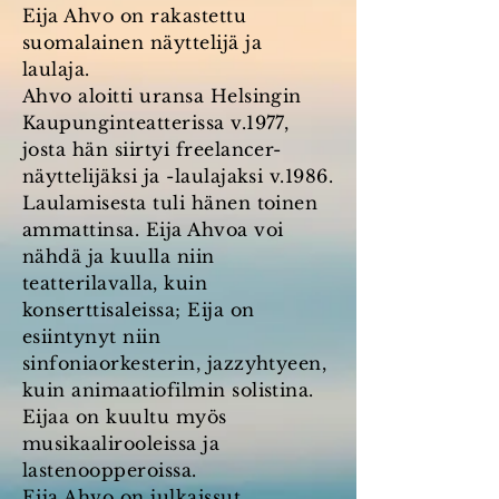
Eija Ahvo on rakastettu
suomalainen näyttelijä ja
laulaja.
Ahvo aloitti uransa Helsingin
Kaupunginteatterissa v.1977,
josta hän siirtyi freelancer-
näyttelijäksi ja -laulajaksi v.1986.
Laulamisesta tuli hänen toinen
ammattinsa. Eija Ahvoa voi
nähdä ja kuulla niin
teatterilavalla, kuin
konserttisaleissa; Eija on
esiintynyt niin
sinfoniaorkesterin, jazzyhtyeen,
kuin animaatiofilmin solistina.
Eijaa on kuultu myös
musikaalirooleissa ja
lastenoopperoissa.
Eija Ahvo on julkaissut