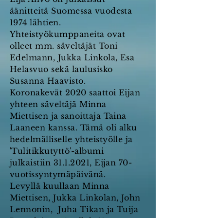
äänitteitä Suomessa vuodesta
1974 lähtien.
Yhteistyökumppaneita ovat
olleet mm. säveltäjät Toni
Edelmann, Jukka Linkola, Esa
Helasvuo sekä laulusisko
Susanna Haavisto.
Koronakevät 2020 saattoi Eijan
yhteen säveltäjä Minna
Miettisen ja sanoittaja Taina
Laaneen kanssa. Tämä oli alku
hedelmälliselle yhteistyölle ja
'Tulitikkutyttö'-albumi
julkaistiin 31.1.2021, Eijan 70-
vuotissyntymäpäivänä.
Levyllä kuullaan Minna
Miettisen, Jukka Linkolan, John
Lennonin, Juha Tikan ja Tuija