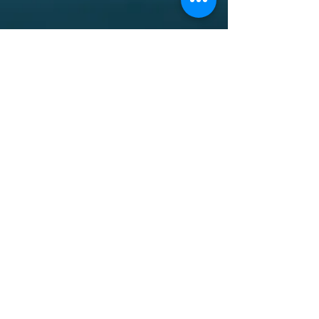
© 2019 by HALAVA Proudly created with
Wix.com