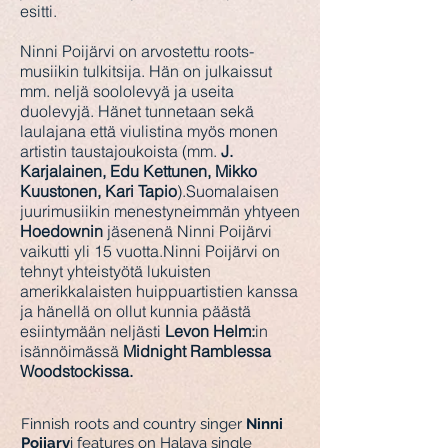
esitti.
Ninni Poijärvi on arvostettu roots-
musiikin tulkitsija. Hän on julkaissut
mm. neljä soololevyä ja useita
duolevyjä. Hänet tunnetaan sekä
laulajana että viulistina myös monen
artistin taustajoukoista (mm.
J.
Karjalainen, Edu Kettunen, Mikko
Kuustonen, Kari Tapio
).
Suomalaisen
juurimusiikin menestyneimmän yhtyeen
Hoedownin
jäsenenä Ninni Poijärvi
vaikutti yli 15 vuotta.
Ninni Poijärvi on
tehnyt yhteistyötä lukuisten
amerikkalaisten huippuartistien kanssa
ja hänellä on ollut kunnia päästä
esiintymään neljästi
Levon Helm:
in
isännöimässä
Midnight Ramblessa
Woodstockissa.
Finnish roots and country singer
Ninni
Poijarv
i features on Halava single