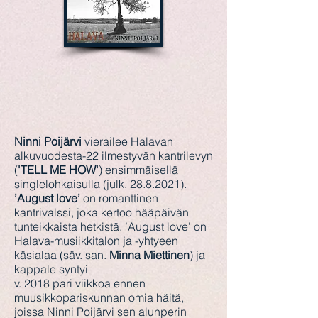
Ninni Poijärvi
vierailee Halavan
alkuvuodesta-22 ilmestyvän kantrilevyn
(
'TELL ME HOW'
) ensimmäisellä
singlelohkaisulla (julk.
28.8.2021)
.
’August love’
on romanttinen
kantrivalssi, joka kertoo hääpäivän
tunteikkaista hetkistä. ’August love’ on
Halava-musiikkitalon ja -yhtyeen
käsialaa (säv. san.
Minna Miettinen
) ja
kappale syntyi
v. 2018 pari viikkoa ennen
muusikkopariskunnan omia häitä,
joissa Ninni Poijärvi sen alunperin