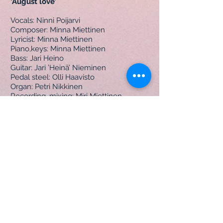
’August love’
Vocals: Ninni Poijarvi
Composer: Minna Miettinen
Lyricist: Minna Miettinen
Piano,keys: Minna Miettinen
Bass: Jari Heino
Guitar: Jari ’Heinä’ Nieminen
Pedal steel: Olli Haavisto
Organ: Petri Nikkinen
Recording, mixing: Miri Miettinen
Mastering: Jaakko Viitalahde
Producer: Miri Miettinen/ Halavamusic
Ninni's photo: Pasi Rytkönen
Cover photo: Nadi Hammouda