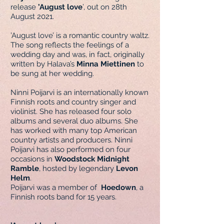
release
’August love
’, out on 28th
August 2021.
’August love’ is a romantic country waltz.
The song reflects the feelings of a
wedding day and was, in fact, originally
written by Halava’s
Minna Miettinen
to
be sung at her wedding.
Ninni Poijarvi is an internationally known
Finnish roots and country singer and
violinist. She has released four solo
albums and several duo albums. She
has worked with many top American
country artists and producers. Ninni
Poijarvi has also performed on four
occasions in
Woodstock Midnight
Ramble
, hosted by legendary
Levon
Helm
.
Poijarvi was a member of
Hoedown
, a
Finnish roots band for 15 years.